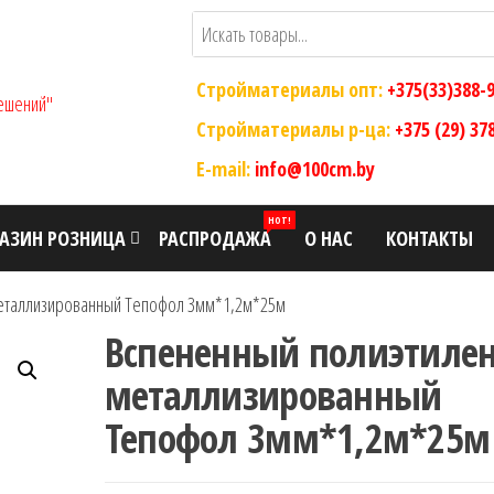
Стройматериалы опт:
+375(33)388-
ООО "Склад
Оптовый
магазин
Стройматериалы р-ца:
+375 (29) 37
Современных
строительных
E-mail:
info@100cm.by
Строительных
материалов
Решений"
HOT!
АЗИН РОЗНИЦА
РАСПРОДАЖА
О НАС
КОНТАКТЫ
еталлизированный Тепофол 3мм*1,2м*25м
Вспененный полиэтиле
металлизированный
Тепофол 3мм*1,2м*25м