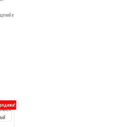
ещений и
родажа!