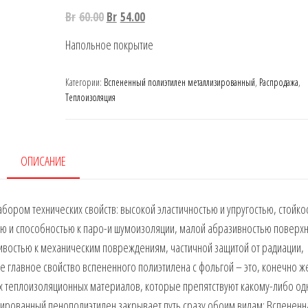
Br
60.00
Br
54.00
Напольное покрытие
Категории:
Вспененный полиэтилен металлизированный
,
Распродажа
,
Теплоизоляция
ОПИСАНИЕ
ром технических свойств: высокой эластичностью и упругостью, стойко
ью и способностью к паро-и шумоизоляции, малой абразивностью поверх
ивостью к механическим повреждениям, частичной защитой от радиации,
 главное свойство вспененного полиэтилена с фольгой – это, конечно ж
их теплоизоляционных материалов, которые препятствуют какому-либо о
гированный пенополиэтилен закрывает путь сразу обоим видам: Вспененн