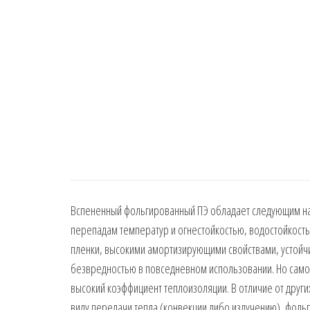
Вспененный фольгированный ПЭ обладает следующим набо
перепадам температур и огнестойкостью, водостойкост
пленки, высокими амортизирующими свойствами, устойч
безвредностью в повседневном использовании. Но самое
высокий коэффициент теплоизоляции. В отличие от друг
виду передачи тепла (конвекции либо излучению), фоль