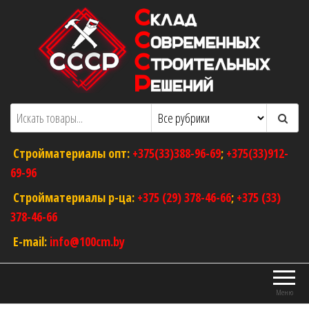
Перейти
к
содержимому
ООО "Склад Современных Строительных
Оптовый магазин строительных
материалов
Решений"
Стройматериалы опт:
+375(33)388-96-69
;
+375(33)912-
69-96
Стройматериалы р-ца:
+375 (29) 378-46-66
;
+375 (33)
378-46-66
E-mail:
info@100cm.by
Меню