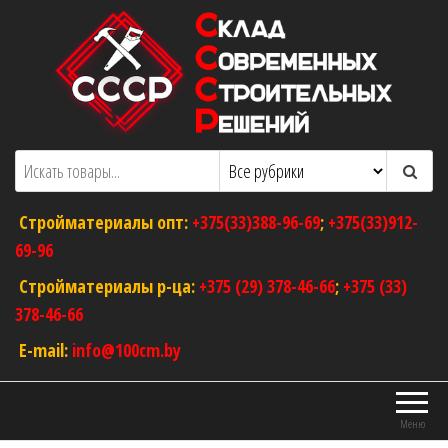
Перейти
к
содержимому
ООО "Склад Современных Строительных
Оптовый магазин строительных
материалов
Решений"
Стройматериалы опт:
+375(33)388-96-69
;
+375(33)912-
69-96
Стройматериалы р-ца:
+375 (29) 378-46-66
;
+375 (33)
378-46-66
E-mail:
info@100cm.by
Меню