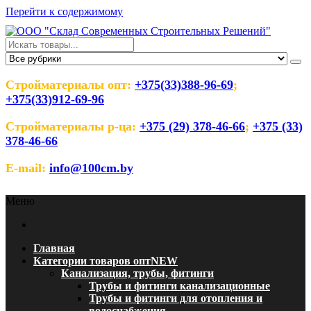
Перейти к содержимому
ООО "Склад Современных
Оптовый магазин строительных материалов
Строительных Решений"
Стройматериалы опт:
+375(33)388-96-69
;
+375(33)912-69-96
Стройматериалы р-ца:
+375 (29) 378-46-66
;
+375 (33)
378-46-66
E-mail:
info@100cm.by
Меню
Главная
Категории товаров опт
NEW
Канализация, трубы, фитинги
Трубы и фитинги канализационные
Трубы и фитинги для отопления и
водоснабжения