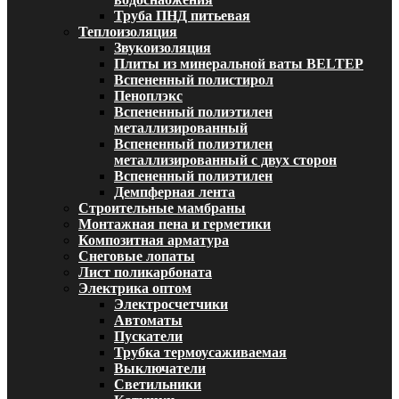
Труба ПНД питьевая
Теплоизоляция
Звукоизоляция
Плиты из минеральной ваты BELTEP
Вспененный полистирол
Пеноплэкс
Вспененный полиэтилен
металлизированный
Вспененный полиэтилен
металлизированный с двух сторон
Вспененный полиэтилен
Демпферная лента
Строительные мамбраны
Монтажная пена и герметики
Композитная арматура
Снеговые лопаты
Лист поликарбоната
Электрика оптом
Электросчетчики
Автоматы
Пускатели
Трубка термоусаживаемая
Выключатели
Светильники