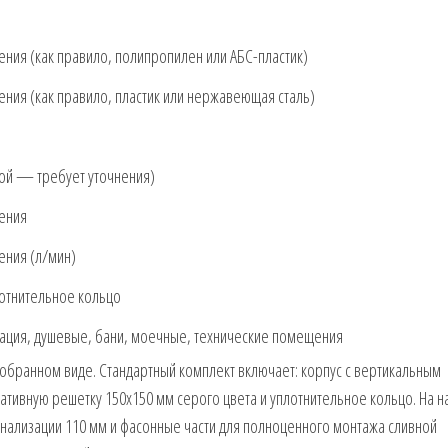
ния (как правило, полипропилен или АБС-пластик)
ния (как правило, пластик или нержавеющая сталь)
ной — требует уточнения)
ения
ения (л/мин)
отнительное кольцо
зация, душевые, бани, моечные, технические помещения
собранном виде. Стандартный комплект включает: корпус с вертикальным
ативную решетку 150х150 мм серого цвета и уплотнительное кольцо. На 
анализации 110 мм и фасонные части для полноценного монтажа сливной