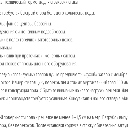
антехнический герметик для страховки стыка.
е требуется быстрый отвод большого количества воды:
ы, фитнес-центры, бассейны.
еления с интенсивным водосбросом.
и в полах горячих и заготовочных цехов.
рапами.
й слив при протечках инженерных систем.
д стоков от промышленного оборудования.
 редко используемых трапов лучше предпочесть «сухой» затвор с мемб
простоя. Измерьте толщину перекрытия и стяжки: вертикальный трап 110 м
я в конструкции пола. Обратите внимание на класс нагрузки решетки. Для
ек и производств требуется усиленная. Консультанты нашего склада в Ми
ей поверхности пола к решетке не менее 1–1,5 см на метр. Патрубок выпу
ора, без перекосов. После установки корпуса в стяжку обязательно заглу