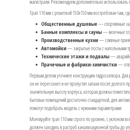
магистрали. Рекомендуем дополнительно использовать с
Трап 110 мм с решеткой 150х150 мм востребован там, гд
Общественные душевые
— спортивные зал
Банные комплексы и сауны
— моечные отд
Производственные кухни
— сливные приямк
Автомойки
— закрытые посты с напольными т
Технические этажи и подвалы
— аварийны
Прачечные и фабрики-химчистки
— отво
Первым делом уточните конструкцию гидрозатвора. Для
он не пересохнет и не пропустит запахи после долгого 
значительную высоту корпуса, которая должна поместитьс
бытовых помещений достаточно стандартной, для автомо
помогут подобрать модель с нужными параметрами.
Монтируйте трап 110 мм строго по уровню, с уклоном вс
должен заходить в раструб канализационной трубы до уп