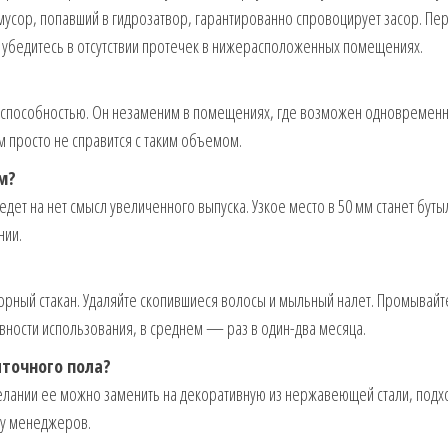
мусор, попавший в гидрозатвор, гарантированно спровоцирует засор. Пе
 убедитесь в отсутствии протечек в нижерасположенных помещениях.
 способностью. Он незаменим в помещениях, где возможен одновременн
м просто не справится с таким объемом.
м?
дет на нет смысл увеличенного выпуска. Узкое место в 50 мм станет бут
нии.
орный стакан. Удаляйте скопившиеся волосы и мыльный налет. Промывайт
ивности использования, в среднем — раз в один-два месяца.
точного пола?
желании ее можно заменить на декоративную из нержавеющей стали, под
 у менеджеров.