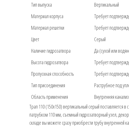
Тип выпуска
Вертикальный
Материал корпуса
Требует подтвержде
Материал решетки
Требует подтвержде
Цвет
Серый
Наличие гидрозатвора
Да (сухой или водя
Высота гидрозатвора
Требует подтвержд
Пропускная способность
Требует подтвержд
Тип присоединения
Раструбное под упл
Область применения
Внутренняя канали
Трап 110 (150х150) вертикальный серый поставляется в 
патрубком 110 мм, съемный гидрозатворный узел, декор
складе вы можете сразу приобрести трубу внутренней к