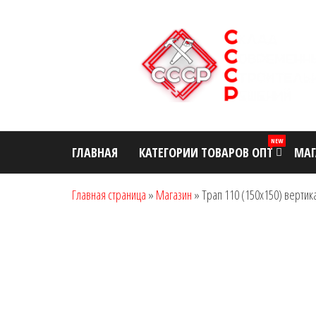
Перейти
к
содержимому
ООО "Склад
Оптовый
магазин
Современных
строительных
NEW
ГЛАВНАЯ
КАТЕГОРИИ ТОВАРОВ ОПТ
МАГ
Строительных
материалов
Решений"
Главная страница
»
Магазин
»
Трап 110 (150х150) верти