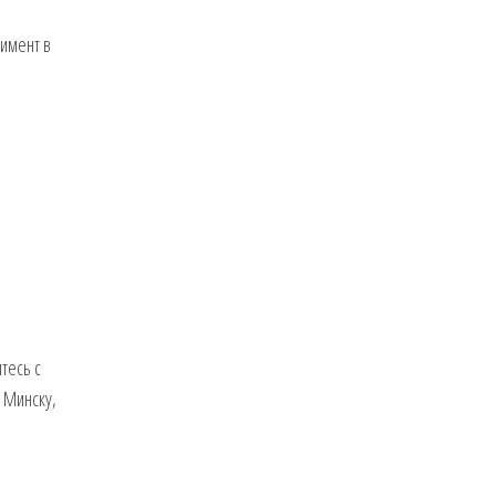
имент в
тесь с
 Минску,