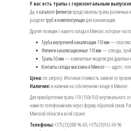
У вас есть трапы с горизонтальным выпуско
Да, в
каталоге фитингов
представлены трапы различных к
разделе
труб и комплектующих
для канализации.
Другие позиции с нашего склада в Минске, которые част
Труба внутренней канализации 110 мм
— пластиков
Фитинги канализационные 110 мм
— отводы, тройн
Трапы 50 мм
— компактные модели для душевых к
Контакты склада-магазина в Минске
— адрес, тел
Цена:
по запросу. Итоговая стоимость зависит от произ
Наличие:
в наличии на собственном складе в Минске.
Для приобретения трапа 110 (150х150) вертикального се
нами по телефонам или через форму обратной связи. Ра
Минской области и всей стране.
Телефоны:
+375(33)388-96-69, +375(33)912-69-96