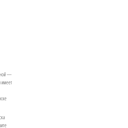
раной —
м имеет
нске
ска
шите