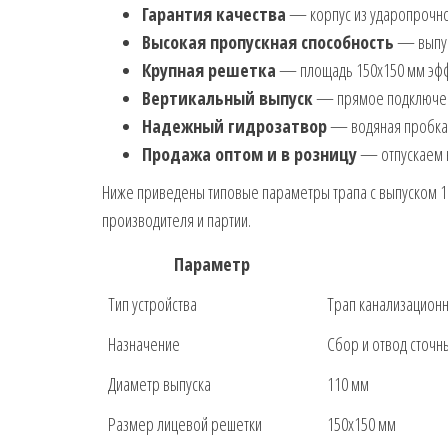
Гарантия качества
— корпус из ударопрочно
Высокая пропускная способность
— выпуск
Крупная решетка
— площадь 150х150 мм эффе
Вертикальный выпуск
— прямое подключение
Надежный гидрозатвор
— водяная пробка с
Продажа оптом и в розницу
— отпускаем ю
Ниже приведены типовые параметры трапа с выпуском 11
производителя и партии.
Параметр
Тип устройства
Трап канализацион
Назначение
Сбор и отвод сточн
Диаметр выпуска
110 мм
Размер лицевой решетки
150х150 мм