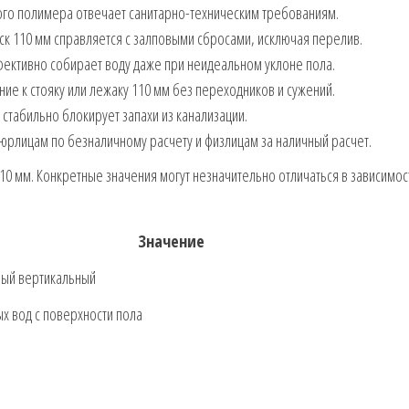
го полимера отвечает санитарно-техническим требованиям.
 110 мм справляется с залповыми сбросами, исключая перелив.
ктивно собирает воду даже при неидеальном уклоне пола.
 к стояку или лежаку 110 мм без переходников и сужений.
табильно блокирует запахи из канализации.
рлицам по безналичному расчету и физлицам за наличный расчет.
0 мм. Конкретные значения могут незначительно отличаться в зависимос
Значение
ный вертикальный
ых вод с поверхности пола