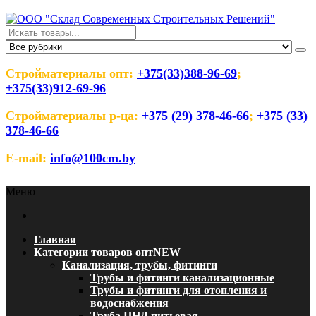
Перейти
к
содержимому
ООО "Склад Современных
Оптовый магазин строительных материалов
Строительных Решений"
Стройматериалы опт:
+375(33)388-96-69
;
+375(33)912-69-96
Стройматериалы р-ца:
+375 (29) 378-46-66
;
+375 (33)
378-46-66
E-mail:
info@100cm.by
Меню
Главная
Категории товаров опт
NEW
Канализация, трубы, фитинги
Трубы и фитинги канализационные
Трубы и фитинги для отопления и
водоснабжения
Труба ПНД питьевая