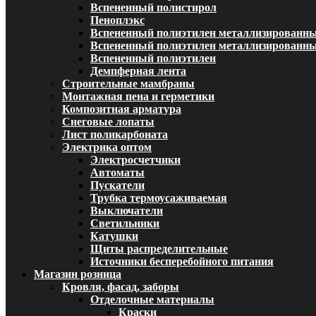
Вспененный полистирол
Пеноплэкс
Вспененный полиэтилен металлизированн
Вспененный полиэтилен металлизированный
Вспененный полиэтилен
Демпферная лента
Строительные мамбраны
Монтажная пена и герметики
Композитная арматура
Снеговые лопаты
Лист поликарбоната
Электрика оптом
Электросчетчики
Автоматы
Пускатели
Трубка термоусаживаемая
Выключатели
Светильники
Катушки
Щиты распределительные
Источники бесперебойного питания
Магазин розница
Кровля, фасад, заборы
Отделочные материалы
Краски