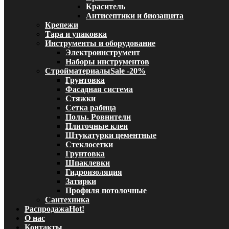
Краситель
Антисептики и биозащита
Крепежи
Тара и упаковка
Инструменты и оборудование
Электроинструмент
Наборы инструментов
Стройматериалы
Sale -20%
Грунтовка
Фасадная система
Стяжки
Сетка рабица
Полы. Ровнители
Плиточные клеи
Штукатурки цементные
Стеклосетки
Грунтовка
Шпаклевки
Гидроизоляция
Затирки
Профиля потолочные
Сантехника
Распродажа
Hot!
О нас
Контакты