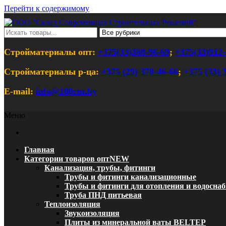
Перейти к содержимому
ООО "Склад Современных Строительны
Оптовый магазин строительных материалов
Стройматериалы опт:
+375(33)388-96-69
;
+375(33)912-
Стройматериалы р-ца:
+375 (29) 378-46-66
;
+375 (33) 
E-mail:
info@100cm.by
Меню
Главная
Категории товаров опт
NEW
Канализация, трубы, фитинги
Трубы и фитинги канализационные
Трубы и фитинги для отопления и водосна
Труба ПНД питьевая
Теплоизоляция
Звукоизоляция
Плиты из минеральной ваты BELTEP