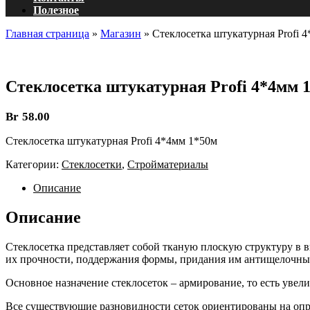
Полезное
Главная страница
»
Магазин
»
Стеклосетка штукатурная Profi 
Стеклосетка штукатурная Profi 4*4мм 
Br
58.00
Стеклосетка штукатурная Profi 4*4мм 1*50м
Категории:
Стеклосетки
,
Стройматериалы
Описание
Описание
Стеклосетка представляет собой тканую плоскую структуру в
их прочности, поддержания формы, придания им антищелочных
Основное назначение стеклосеток – армирование, то есть уве
Все существующие разновидности сеток ориентированы на оп