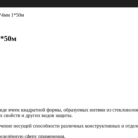
4*4мм 1*50м
1*50м
 виде ячеек квадратной формы, образуемых нитями из стеклово
 свойств и других видов защиты.
личение несущей способности различных конструктивных и отдел
ределённую сферу применения.