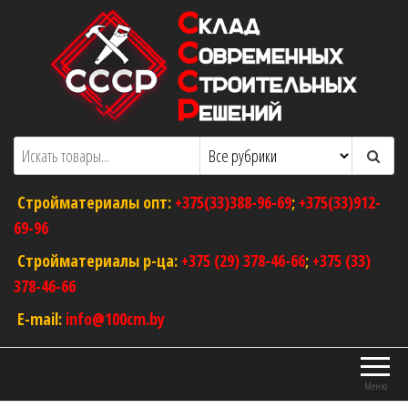
Перейти
к
содержимому
ООО "Склад Современных Строительных
Оптовый магазин строительных
материалов
Решений"
Стройматериалы опт:
+375(33)388-96-69
;
+375(33)912-
69-96
Стройматериалы р-ца:
+375 (29) 378-46-66
;
+375 (33)
378-46-66
E-mail:
info@100cm.by
Меню