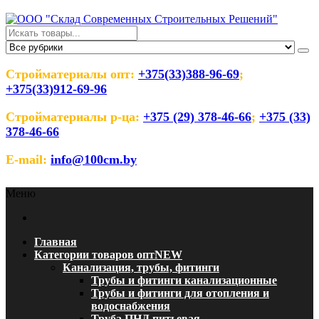
Перейти
к
содержимому
ООО "Склад Современных
Оптовый магазин строительных материалов
Строительных Решений"
Стройматериалы опт:
+375(33)388-96-69
;
+375(33)912-69-96
Стройматериалы р-ца:
+375 (29) 378-46-66
;
+375 (33)
378-46-66
E-mail:
info@100cm.by
Меню
Главная
Категории товаров опт
NEW
Канализация, трубы, фитинги
Трубы и фитинги канализационные
Трубы и фитинги для отопления и
водоснабжения
Труба ПНД питьевая