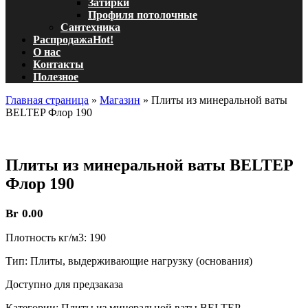
Затирки
Профиля потолочные
Сантехника
Распродажа
Hot!
О нас
Контакты
Полезное
Главная страница
»
Магазин
»
Плиты из минеральной ваты
BELTEP Флор 190
Плиты из минеральной ваты BELTEP
Флор 190
Br
0.00
Плотность кг/м3: 190
Тип: Плиты, выдерживающие нагрузку (основания)
Доступно для предзаказа
Категории:
Плиты из минеральной ваты BELTEP
,