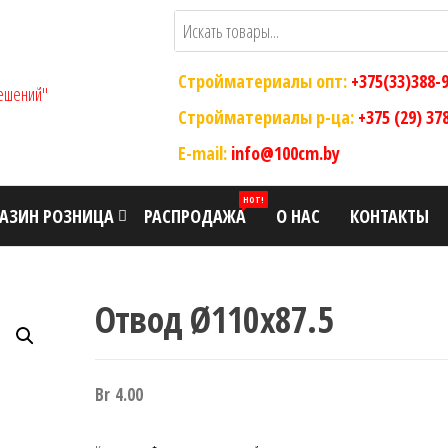
Стройматериалы опт:
+375(33)388-
ООО "Склад
Оптовый
магазин
Стройматериалы р-ца:
+375 (29) 37
Современных
строительных
E-mail:
info@100cm.by
Строительных
материалов
Решений"
HOT!
АЗИН РОЗНИЦА
РАСПРОДАЖА
О НАС
КОНТАКТЫ
Отвод Ø110х87.5
Br
4.00