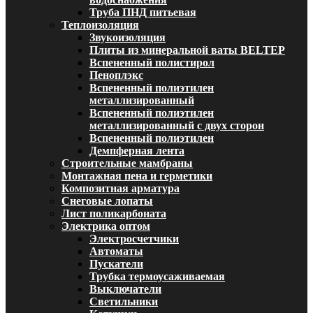
Труба ПНД питьевая
Теплоизоляция
Звукоизоляция
Плиты из минеральной ваты BELTEP
Вспененный полистирол
Пеноплэкс
Вспененный полиэтилен
металлизированный
Вспененный полиэтилен
металлизированный с двух сторон
Вспененный полиэтилен
Демпферная лента
Строительные мамбраны
Монтажная пена и герметики
Композитная арматура
Снеговые лопаты
Лист поликарбоната
Электрика оптом
Электросчетчики
Автоматы
Пускатели
Трубка термоусаживаемая
Выключатели
Светильники