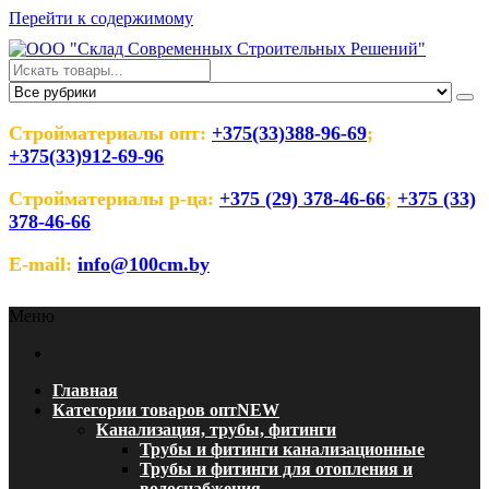
Перейти к содержимому
ООО "Склад Современных
Оптовый магазин строительных материалов
Строительных Решений"
Стройматериалы опт:
+375(33)388-96-69
;
+375(33)912-69-96
Стройматериалы р-ца:
+375 (29) 378-46-66
;
+375 (33)
378-46-66
E-mail:
info@100cm.by
Меню
Главная
Категории товаров опт
NEW
Канализация, трубы, фитинги
Трубы и фитинги канализационные
Трубы и фитинги для отопления и
водоснабжения