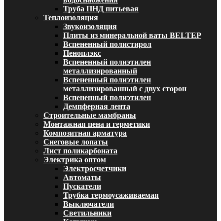
Труба ПНД питьевая
Теплоизоляция
Звукоизоляция
Плиты из минеральной ваты BELTEP
Вспененный полистирол
Пеноплэкс
Вспененный полиэтилен
металлизированный
Вспененный полиэтилен
металлизированный с двух сторон
Вспененный полиэтилен
Демпферная лента
Строительные мамбраны
Монтажная пена и герметики
Композитная арматура
Снеговые лопаты
Лист поликарбоната
Электрика оптом
Электросчетчики
Автоматы
Пускатели
Трубка термоусаживаемая
Выключатели
Светильники