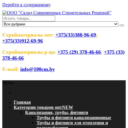
Перейти к содержимому
ООО "Склад Современных
Оптовый магазин строительных материалов
Строительных Решений"
Стройматериалы опт:
+375(33)388-96-69
;
+375(33)912-69-96
Стройматериалы р-ца:
+375 (29) 378-46-66
;
+375 (33)
378-46-66
E-mail:
info@100cm.by
Меню
Главная
Категории товаров опт
NEW
Канализация, трубы, фитинги
Трубы и фитинги канализационные
Трубы и фитинги для отопления и
водоснабжения