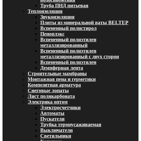
Труба ПНД питьевая
Теплоизоляция
Звукоизоляция
Плиты из минеральной ваты BELTEP
Вспененный полистирол
Пеноплэкс
Вспененный полиэтилен
металлизированный
Вспененный полиэтилен
металлизированный с двух сторон
Вспененный полиэтилен
Демпферная лента
Строительные мамбраны
Монтажная пена и герметики
Композитная арматура
Снеговые лопаты
Лист поликарбоната
Электрика оптом
Электросчетчики
Автоматы
Пускатели
Трубка термоусаживаемая
Выключатели
Светильники