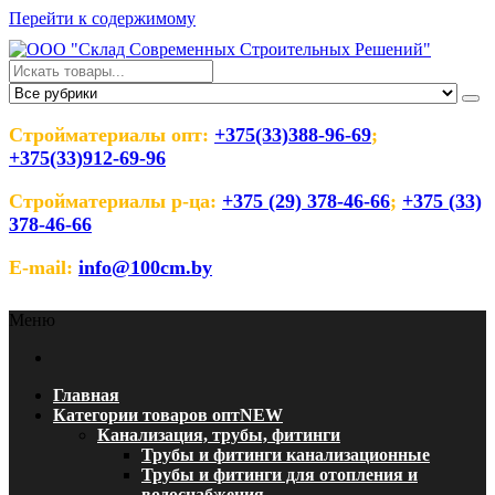
Перейти к содержимому
ООО "Склад Современных
Оптовый магазин строительных материалов
Строительных Решений"
Стройматериалы опт:
+375(33)388-96-69
;
+375(33)912-69-96
Стройматериалы р-ца:
+375 (29) 378-46-66
;
+375 (33)
378-46-66
E-mail:
info@100cm.by
Меню
Главная
Категории товаров опт
NEW
Канализация, трубы, фитинги
Трубы и фитинги канализационные
Трубы и фитинги для отопления и
водоснабжения