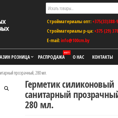
Стройматериалы опт:
+375(33)388-
Стройматериалы р-ца:
+375 (29) 37
E-mail:
info@100cm.by
HOT!
АЗИН РОЗНИЦА
РАСПРОДАЖА
О НАС
КОНТАКТЫ
итарный прозрачный, 280 мл.
Герметик силиконовый
санитарный прозрачны
280 мл.