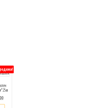
родажа!
илен
м*25м
00