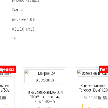
влажности воздуха
24 часа
не менее 400 %
0,9 ± 0,01 г/см3
18
спродажа!
Расп
этилен
Вспененный полиэт
5м*50м
Тепофол 10мм*1,05
Пена монтажная MARCON
PRO 65+ всесезонная;
0.00
Br
90.00
Br
86.
810мл.,-10/+35