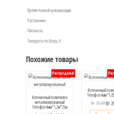
Время полной вулканизации
Растяжение
Плотность
Твердость по Шору, А
Похожие товары
Распродажа!
Ра
Вспененный поли
Тепофол 4мм*1,0
Вспененный полиэтилен
металлизированный
Br
75.00
Br
7
Тепофол 4мм*1,2м*25м