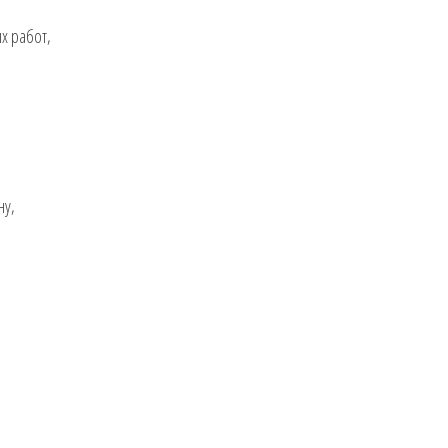
х работ,
ну,