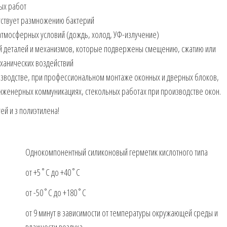
ых работ
ятствует размножению бактерий
 атмосферных условий (дождь, холод, УФ-излучение)
й деталей и механизмов, которые подвержены смещению, сжатию или
ханических воздействий
изводстве, при профессиональном монтаже оконных и дверных блоков,
инженерных коммуникациях, стекольных работах при производстве окон.
й и з полиэтилена!
Однокомпонентный силиконовый герметик кислотного типа
от +5˚С до +40˚С
от -50˚С до +180˚С
от 9 минут в зависимости от температуры окружающей среды и