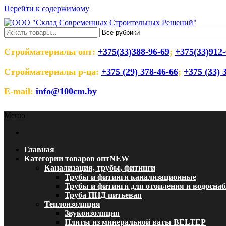
Перейти к содержимому
ООО "Склад Современных Строительны
Оптовый магазин строительных материалов
Стройматериалы опт:
+375(33)388-96-69
;
+375(33)912-
Стройматериалы р-ца:
+375 (29) 378-46-66
;
+375 (33) 
E-mail:
info@100cm.by
Меню
Главная
Категории товаров опт
NEW
Канализация, трубы, фитинги
Трубы и фитинги канализационные
Трубы и фитинги для отопления и водосна
Труба ПНД питьевая
Теплоизоляция
Звукоизоляция
Плиты из минеральной ваты BELTEP