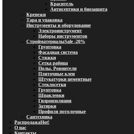
Краситель
Антисептики и биозащита
Крепежи
Тара и упаковка
Инструменты и оборудование
Электроинструмент
Наборы инструментов
Стройматериалы
Sale -20%
Грунтовка
Фасадная система
Стяжки
Сетка рабица
Полы. Ровнители
Плиточные клеи
Штукатурки цементные
Стеклосетки
Грунтовка
Шпаклевки
Гидроизоляция
Затирки
Профиля потолочные
Сантехника
Распродажа
Hot!
О нас
Контакты