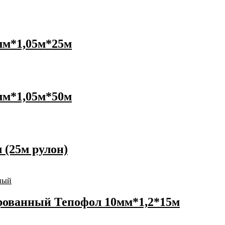
мм*1,05м*25м
мм*1,05м*50м
 (25м рулон)
рованный Тепофол 10мм*1,2*15м