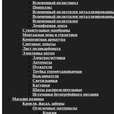
Вспененный полистирол
Пеноплэкс
Вспененный полиэтилен металлизированн
Вспененный полиэтилен металлизированный
Вспененный полиэтилен
Демпферная лента
Строительные мамбраны
Монтажная пена и герметики
Композитная арматура
Снеговые лопаты
Лист поликарбоната
Электрика оптом
Электросчетчики
Автоматы
Пускатели
Трубка термоусаживаемая
Выключатели
Светильники
Катушки
Щиты распределительные
Источники бесперебойного питания
Магазин розница
Кровля, фасад, заборы
Отделочные материалы
Краски