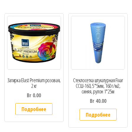
Затирка Elast Premium розовая,
Стеклосетка штукатурная Fixar
2 кг
ССШ-160, 5*5мм, 160 г/м2,
синяя, рулон 1*25м
Br
0.00
Br
40.00
Подробнее
Подробнее