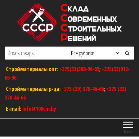
Перейти
к
содержимому
ООО "Склад Современных Строительных
Оптовый магазин строительных
материалов
Решений"
Стройматериалы опт:
+375(33)388-96-69
;
+375(33)912-
69-96
Стройматериалы р-ца:
+375 (29) 378-46-66
;
+375 (33)
378-46-66
E-mail:
info@100cm.by
Меню