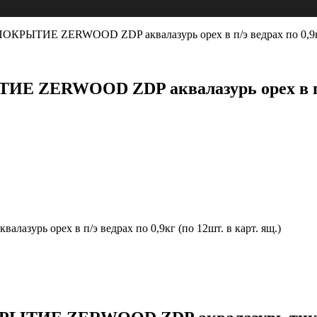
ИЕ ZERWOOD ZDP аквалазурь орех в п/э ведрах по 0,9кг (п
WOOD ZDP аквалазурь орех в п/э ведр
орех в п/э ведрах по 0,9кг (по 12шт. в карт. ящ.)