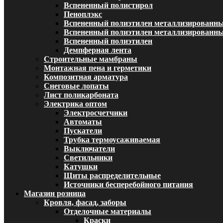
Вспененный полистирол
Пеноплэкс
Вспененный полиэтилен металлизированн
Вспененный полиэтилен металлизированный
Вспененный полиэтилен
Демпферная лента
Строительные мамбраны
Монтажная пена и герметики
Композитная арматура
Снеговые лопаты
Лист поликарбоната
Электрика оптом
Электросчетчики
Автоматы
Пускатели
Трубка термоусаживаемая
Выключатели
Светильники
Катушки
Щиты распределительные
Источники бесперебойного питания
Магазин розница
Кровля, фасад, заборы
Отделочные материалы
Краски