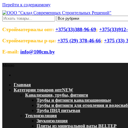
Перейти к содержимому
ООО "Склад Современных Строительны
Оптовый магазин строительных материалов
Стройматериалы опт:
+375(33)388-96-69
;
+375(33)912-
Стройматериалы р-ца:
+375 (29) 378-46-66
;
+375 (33) 
E-mail:
info@100cm.by
Меню
Главная
Категории товаров опт
NEW
Канализация, трубы, фитинги
Трубы и фитинги канализационные
Трубы и фитинги для отопления и водосна
Труба ПНД питьевая
Теплоизоляция
Звукоизоляция
Плиты из минеральной ваты BELTEP