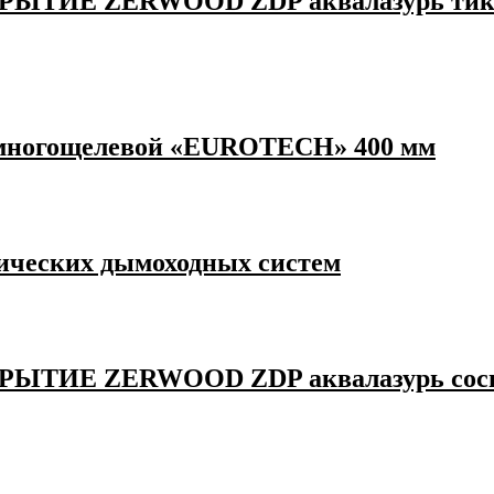
ZERWOOD ZDP аквалазурь тик в п/э в
 многощелевой «EUROTECH» 400 мм
ических дымоходных систем
ZERWOOD ZDP аквалазурь сосна в п/э