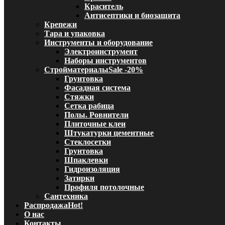
Краситель
Антисептики и биозащита
Крепежи
Тара и упаковка
Инструменты и оборудование
Электроинструмент
Наборы инструментов
Стройматериалы
Sale -20%
Грунтовка
Фасадная система
Стяжки
Сетка рабица
Полы. Ровнители
Плиточные клеи
Штукатурки цементные
Стеклосетки
Грунтовка
Шпаклевки
Гидроизоляция
Затирки
Профиля потолочные
Сантехника
Распродажа
Hot!
О нас
Контакты