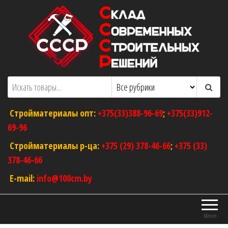
Перейти
к
содержимому
ООО "Склад Современных Строительных
Оптовый магазин строительных
материалов
Решений"
Стройматериалы опт:
+375(33)388-96-69
;
+375(33)912-
69-96
Стройматериалы р-ца:
+375 (29) 378-46-66
;
+375 (33)
378-46-66
E-mail:
info@100cm.by
Меню