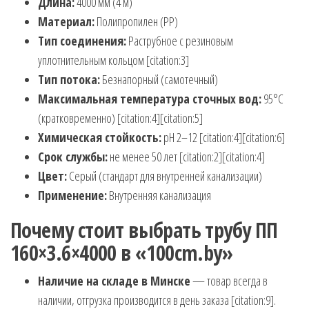
Длина:
4000 мм (4 м)
Материал:
Полипропилен (PP)
Тип соединения:
Раструбное с резиновым
уплотнительным кольцом [citation:3]
Тип потока:
Безнапорный (самотечный)
Максимальная температура сточных вод:
95°C
(кратковременно) [citation:4][citation:5]
Химическая стойкость:
pH 2–12 [citation:4][citation:6]
Срок службы:
не менее 50 лет [citation:2][citation:4]
Цвет:
Серый (стандарт для внутренней канализации)
Применение:
Внутренняя канализация
Почему стоит выбрать трубу ПП
160×3.6×4000 в «100cm.by»
Наличие на складе в Минске
— товар всегда в
наличии, отгрузка производится в день заказа [citation:9].