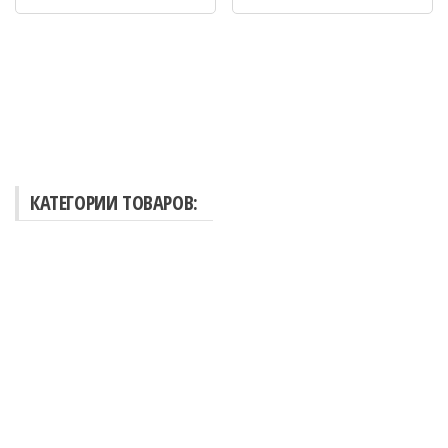
КАТЕГОРИИ ТОВАРОВ:
Теплоизоляция
Стройматериалы
Инструменты и оборудование
Отделочные материалы
Крепежи