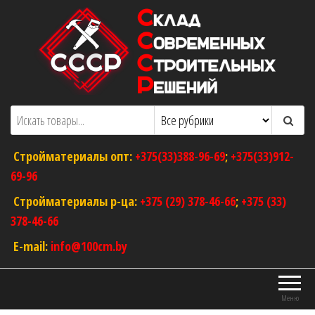
Перейти
к
содержимому
ООО "Склад Современных Строительных
Оптовый магазин строительных
материалов
Решений"
Стройматериалы опт:
+375(33)388-96-69
;
+375(33)912-
69-96
Стройматериалы р-ца:
+375 (29) 378-46-66
;
+375 (33)
378-46-66
E-mail:
info@100cm.by
Меню