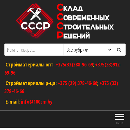
Перейти
к
содержимому
ООО "Склад Современных Строительных
Оптовый магазин строительных
материалов
Решений"
Стройматериалы опт:
+375(33)388-96-69
;
+375(33)912-
69-96
Стройматериалы р-ца:
+375 (29) 378-46-66
;
+375 (33)
378-46-66
E-mail:
info@100cm.by
Меню