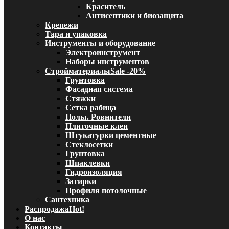
Краситель
Антисептики и биозащита
Крепежи
Тара и упаковка
Инструменты и оборудование
Электроинструмент
Наборы инструментов
Стройматериалы
Sale -20%
Грунтовка
Фасадная система
Стяжки
Сетка рабица
Полы. Ровнители
Плиточные клеи
Штукатурки цементные
Стеклосетки
Грунтовка
Шпаклевки
Гидроизоляция
Затирки
Профиля потолочные
Сантехника
Распродажа
Hot!
О нас
Контакты