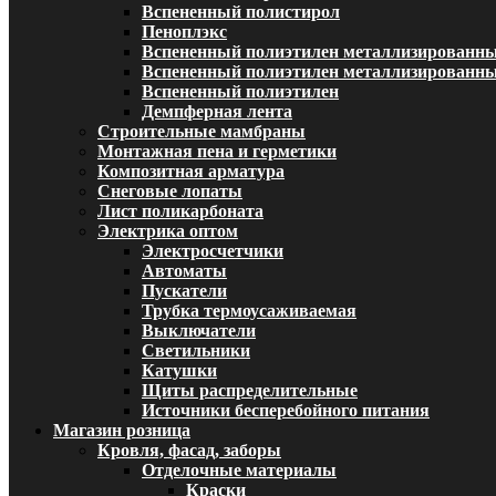
Вспененный полистирол
Пеноплэкс
Вспененный полиэтилен металлизированн
Вспененный полиэтилен металлизированный
Вспененный полиэтилен
Демпферная лента
Строительные мамбраны
Монтажная пена и герметики
Композитная арматура
Снеговые лопаты
Лист поликарбоната
Электрика оптом
Электросчетчики
Автоматы
Пускатели
Трубка термоусаживаемая
Выключатели
Светильники
Катушки
Щиты распределительные
Источники бесперебойного питания
Магазин розница
Кровля, фасад, заборы
Отделочные материалы
Краски