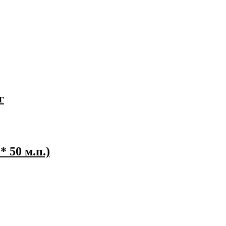
г
 50 м.п.)