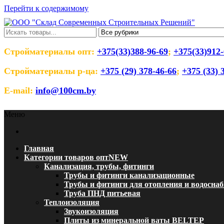
Перейти к содержимому
ООО "Склад Современных Строительны
Оптовый магазин строительных материалов
Стройматериалы опт:
+375(33)388-96-69
;
+375(33)912-
Стройматериалы р-ца:
+375 (29) 378-46-66
;
+375 (33) 
E-mail:
info@100cm.by
Меню
Главная
Категории товаров опт
NEW
Канализация, трубы, фитинги
Трубы и фитинги канализационные
Трубы и фитинги для отопления и водосна
Труба ПНД питьевая
Теплоизоляция
Звукоизоляция
Плиты из минеральной ваты BELTEP