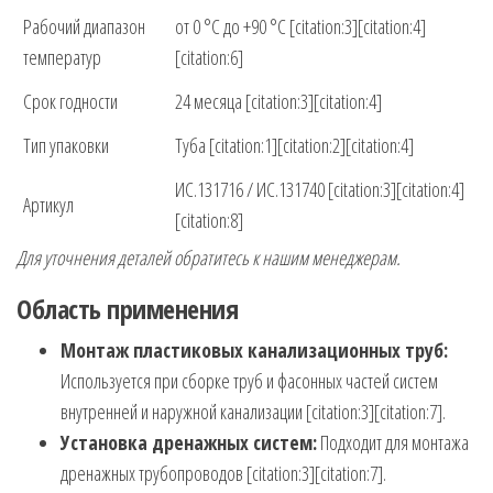
Рабочий диапазон
от 0 °C до +90 °C [citation:3][citation:4]
температур
[citation:6]
Срок годности
24 месяца [citation:3][citation:4]
Тип упаковки
Туба [citation:1][citation:2][citation:4]
ИС.131716 / ИС.131740 [citation:3][citation:4]
Артикул
[citation:8]
Для уточнения деталей обратитесь к нашим менеджерам.
Область применения
Монтаж пластиковых канализационных труб:
Используется при сборке труб и фасонных частей систем
внутренней и наружной канализации [citation:3][citation:7].
Установка дренажных систем:
Подходит для монтажа
дренажных трубопроводов [citation:3][citation:7].