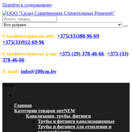
Перейти к содержимому
ООО "Склад Современных
Оптовый магазин строительных материалов
Строительных Решений"
Стройматериалы опт:
+375(33)388-96-69
;
+375(33)912-69-96
Стройматериалы р-ца:
+375 (29) 378-46-66
;
+375 (33)
378-46-66
E-mail:
info@100cm.by
Меню
Главная
Категории товаров опт
NEW
Канализация, трубы, фитинги
Трубы и фитинги канализационные
Трубы и фитинги для отопления и
водоснабжения