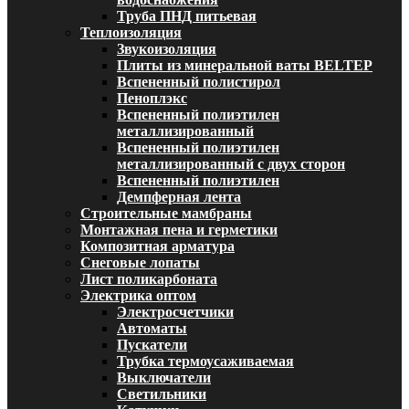
Труба ПНД питьевая
Теплоизоляция
Звукоизоляция
Плиты из минеральной ваты BELTEP
Вспененный полистирол
Пеноплэкс
Вспененный полиэтилен
металлизированный
Вспененный полиэтилен
металлизированный с двух сторон
Вспененный полиэтилен
Демпферная лента
Строительные мамбраны
Монтажная пена и герметики
Композитная арматура
Снеговые лопаты
Лист поликарбоната
Электрика оптом
Электросчетчики
Автоматы
Пускатели
Трубка термоусаживаемая
Выключатели
Светильники