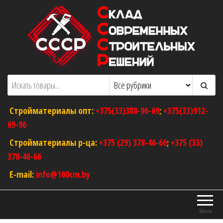
Перейти
к
содержимому
ООО "Склад Современных Строительных
Оптовый магазин строительных
материалов
Решений"
Стройматериалы опт:
+375(33)388-96-69
;
+375(33)912-
69-96
Стройматериалы р-ца:
+375 (29) 378-46-66
;
+375 (33)
378-46-66
E-mail:
info@100cm.by
Меню