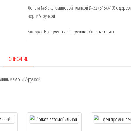
Лопата №3 с алюминевой планкой D=32 (515х410) с дере
чер. и V-ручкой
Категории:
Инструменты и оборудование
,
Снеговые лопаты
ОПИСАНИЕ
вянным чер. и V-ручкой