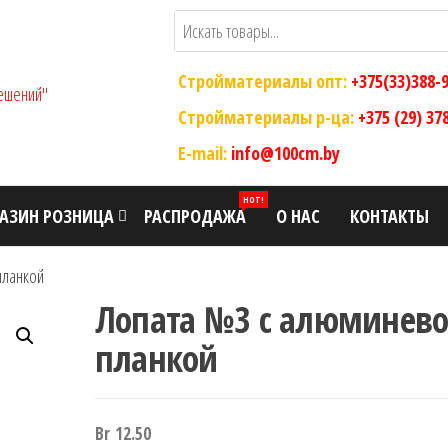
Стройматериалы опт:
+375(33)388-
ООО "Склад
Оптовый
магазин
Стройматериалы р-ца:
+375 (29) 37
Современных
строительных
E-mail:
info@100cm.by
Строительных
материалов
Решений"
HOT!
АЗИН РОЗНИЦА
РАСПРОДАЖА
О НАС
КОНТАКТЫ
планкой
Лопата №3 с алюминев
планкой
Br
12.50