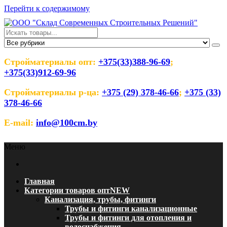
Перейти к содержимому
ООО "Склад Современных
Оптовый магазин строительных материалов
Строительных Решений"
Стройматериалы опт:
+375(33)388-96-69
;
+375(33)912-69-96
Стройматериалы р-ца:
+375 (29) 378-46-66
;
+375 (33)
378-46-66
E-mail:
info@100cm.by
Меню
Главная
Категории товаров опт
NEW
Канализация, трубы, фитинги
Трубы и фитинги канализационные
Трубы и фитинги для отопления и
водоснабжения