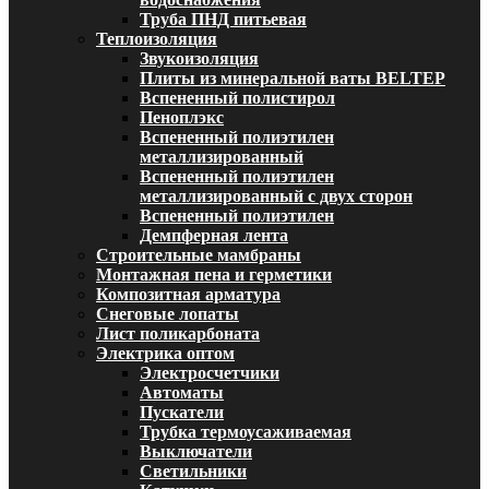
Труба ПНД питьевая
Теплоизоляция
Звукоизоляция
Плиты из минеральной ваты BELTEP
Вспененный полистирол
Пеноплэкс
Вспененный полиэтилен
металлизированный
Вспененный полиэтилен
металлизированный с двух сторон
Вспененный полиэтилен
Демпферная лента
Строительные мамбраны
Монтажная пена и герметики
Композитная арматура
Снеговые лопаты
Лист поликарбоната
Электрика оптом
Электросчетчики
Автоматы
Пускатели
Трубка термоусаживаемая
Выключатели
Светильники