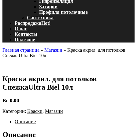
Гидроизоляция
Затирки
Профиля потолочные
Сантехника
Распродажа
Hot!
О нас
Контакты
Полезное
Главная страница
»
Магазин
»
Краска акрил. для потолков
СнежкаUltra Biel 10л
Краска акрил. для потолков
СнежкаUltra Biel 10л
Br
0.00
Категории:
Краски
,
Магазин
Описание
Описание