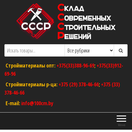
Перейти
к
содержимому
ООО "Склад Современных Строительных
Оптовый магазин строительных
материалов
Решений"
Стройматериалы опт:
+375(33)388-96-69
;
+375(33)912-
69-96
Стройматериалы р-ца:
+375 (29) 378-46-66
;
+375 (33)
378-46-66
E-mail:
info@100cm.by
Меню