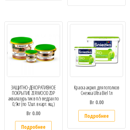
ЗАЩИТНО-ДЕКОРАТИВНОЕ
Краска акрил. для потолков
ПОКРЫТИЕ ZERWOOD ZDP
Снежка Ultra Biel 1л
аквалазурь тик в п/э ведрах по
Br
0.00
0,9кг (по 12шт. в карт. ящ.)
Br
0.00
Подробнее
Подробнее