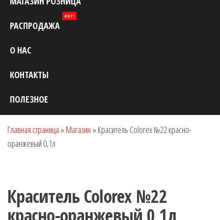
МАГАЗИН РОЗНИЦА
HOT!
РАСПРОДАЖА
О НАС
КОНТАКТЫ
ПОЛЕЗНОЕ
Главная страница
»
Магазин
»
Краситель Colorex №22 красно-
оранжевый 0,1л
Краситель Colorex №22
красно-оранжевый 0,1л