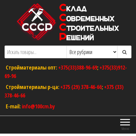
Перейти
к
содержимому
ООО "Склад Современных Строительных
Оптовый магазин строительных
материалов
Решений"
Стройматериалы опт:
+375(33)388-96-69
;
+375(33)912-
69-96
Стройматериалы р-ца:
+375 (29) 378-46-66
;
+375 (33)
378-46-66
E-mail:
info@100cm.by
Меню