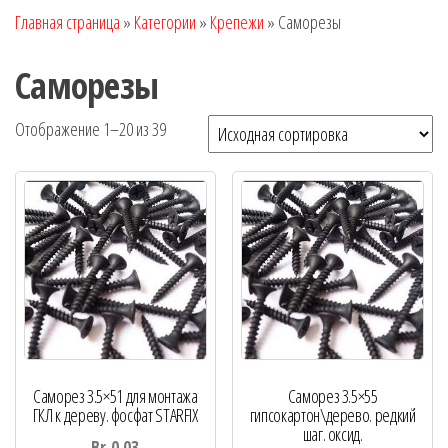
Главная страница
»
Категории
»
Крепежи
»
Саморезы
Саморезы
Отображение 1–20 из 39
Саморез 3.5×51 для монтажа
Саморез 3.5×55
ГКЛ к дереву. фосфат STARFIX
гипсокартон\дерево. редкий
шаг. оксид.
Br
0.03