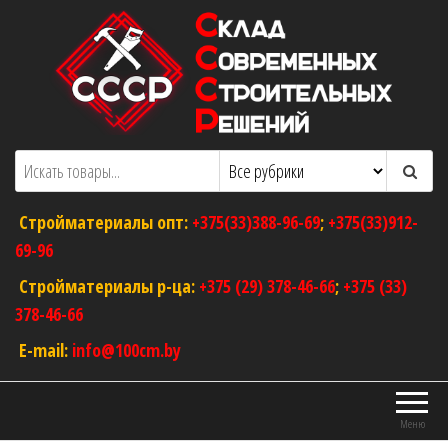
Перейти
к
содержимому
ООО "Склад Современных Строительных
Оптовый магазин строительных
материалов
Решений"
Стройматериалы опт:
+375(33)388-96-69
;
+375(33)912-
69-96
Стройматериалы р-ца:
+375 (29) 378-46-66
;
+375 (33)
378-46-66
E-mail:
info@100cm.by
Меню