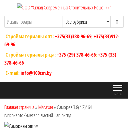
Перейти
к
ООО "Склад Современных Строительных
Оптовый магазин строительных
содержимому
материалов
Решений"
Стройматериалы опт:
+375(33)388-96-69
;
+375(33)912-
69-96
Стройматериалы р-ца:
+375 (29) 378-46-66
;
+375 (33)
378-46-66
E-mail:
info@100cm.by
Меню
Главная страница
»
Магазин
»
Саморез 3.8(4.2)*64
гипсокартон\металл. частый шаг. оксид