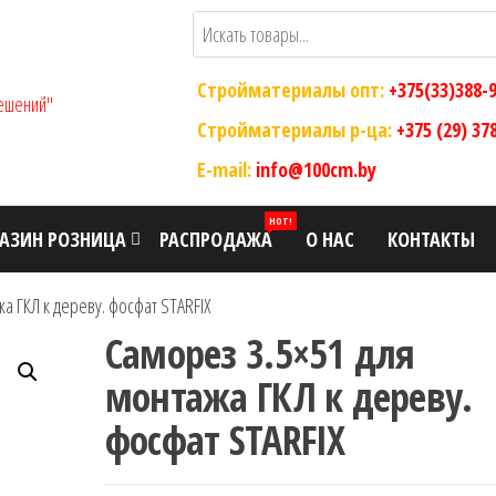
Стройматериалы опт:
+375(33)388-
ООО "Склад
Оптовый
магазин
Стройматериалы р-ца:
+375 (29) 37
Современных
строительных
E-mail:
info@100cm.by
Строительных
материалов
Решений"
HOT!
АЗИН РОЗНИЦА
РАСПРОДАЖА
О НАС
КОНТАКТЫ
а ГКЛ к дереву. фосфат STARFIX
Саморез 3.5×51 для
монтажа ГКЛ к дереву.
фосфат STARFIX