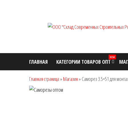
Перейти
к
содержимому
NEW
ГЛАВНАЯ
КАТЕГОРИИ ТОВАРОВ ОПТ
МАГ
Главная страница
»
Магазин
»
Саморез 3.5×51 для монтаж