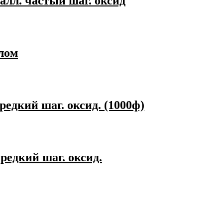
талл. частый шаг. оксид
рлом
редкий шаг. оксид. (1000ф)
редкий шаг. оксид.