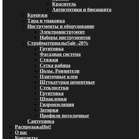
Краситель
Антисептики и биозащита
Крепежи
Тара и упаковка
Инструменты и оборудование
Электроинструмент
Наборы инструментов
Стройматериалы
Sale -20%
Грунтовка
Фасадная система
Стяжки
Сетка рабица
Полы. Ровнители
Плиточные клеи
Штукатурки цементные
Стеклосетки
Грунтовка
Шпаклевки
Гидроизоляция
Затирки
Профиля потолочные
Сантехника
Распродажа
Hot!
О нас
Контакты