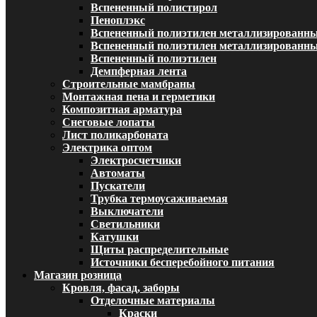
Вспененный полистирол
Пеноплэкс
Вспененный полиэтилен металлизированн
Вспененный полиэтилен металлизированный
Вспененный полиэтилен
Демпферная лента
Строительные мамбраны
Монтажная пена и герметики
Композитная арматура
Снеговые лопаты
Лист поликарбоната
Электрика оптом
Электросчетчики
Автоматы
Пускатели
Трубка термоусаживаемая
Выключатели
Светильники
Катушки
Щиты распределительные
Источники бесперебойного питания
Магазин розница
Кровля, фасад, заборы
Отделочные материалы
Краски