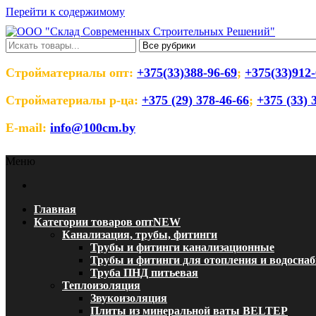
Перейти к содержимому
ООО "Склад Современных Строительны
Оптовый магазин строительных материалов
Стройматериалы опт:
+375(33)388-96-69
;
+375(33)912-
Стройматериалы р-ца:
+375 (29) 378-46-66
;
+375 (33) 
E-mail:
info@100cm.by
Меню
Главная
Категории товаров опт
NEW
Канализация, трубы, фитинги
Трубы и фитинги канализационные
Трубы и фитинги для отопления и водосна
Труба ПНД питьевая
Теплоизоляция
Звукоизоляция
Плиты из минеральной ваты BELTEP