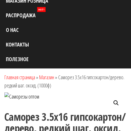
МАГАЗИН РОЗНИЦА
HOT!
РАСПРОДАЖА
О НАС
КОНТАКТЫ
ПОЛЕЗНОЕ
Главная страница
»
Магазин
»
Саморез 3.5х16 гипсокартон/дерево.
редкий шаг. оксид. (1000ф)
Саморез 3.5х16 гипсокартон/
дерево. редкий шаг. оксид.