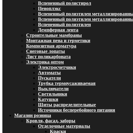
Вспененный полистирол
Пеноплэкс
Вспененный полиэтилен металлизированн
Вспененный полиэтилен металлизированный
Вспененный полиэтилен
Демпферная лента
Строительные мамбраны
Монтажная пена и герметики
Композитная арматура
Снеговые лопаты
Лист поликарбоната
Электрика оптом
Электросчетчики
Автоматы
Пускатели
Трубка термоусаживаемая
Выключатели
Светильники
Катушки
Щиты распределительные
Источники бесперебойного питания
Магазин розница
Кровля, фасад, заборы
Отделочные материалы
Краски