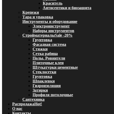
Краситель
Антисептики и биозащита
Крепежи
Тара и упаковка
Инструменты и оборудование
Электроинструмент
Наборы инструментов
Стройматериалы
Sale -20%
Грунтовка
Фасадная система
Стяжки
Сетка рабица
Полы. Ровнители
Плиточные клеи
Штукатурки цементные
Стеклосетки
Грунтовка
Шпаклевки
Гидроизоляция
Затирки
Профиля потолочные
Сантехника
Распродажа
Hot!
О нас
Контакты