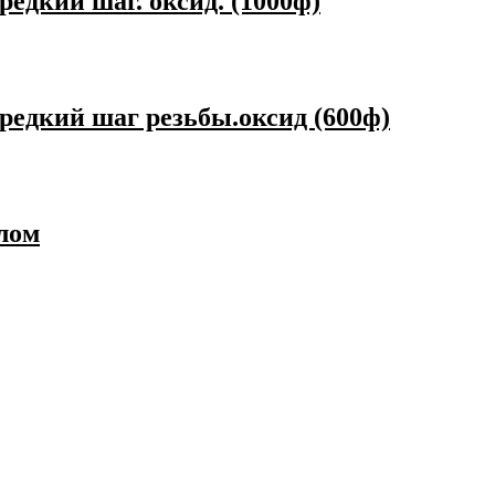
редкий шаг. оксид. (1000ф)
 редкий шаг резьбы.оксид (600ф)
рлом