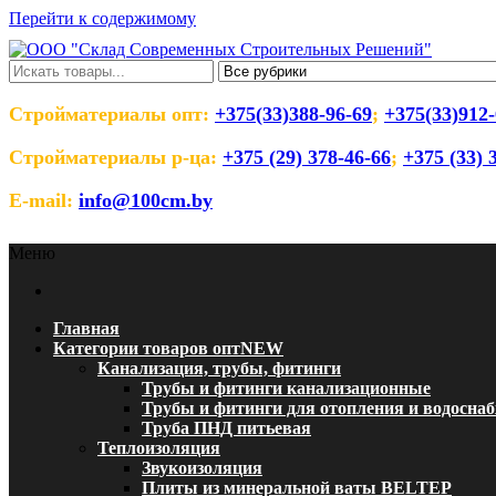
Перейти к содержимому
ООО "Склад Современных Строительны
Оптовый магазин строительных материалов
Стройматериалы опт:
+375(33)388-96-69
;
+375(33)912-
Стройматериалы р-ца:
+375 (29) 378-46-66
;
+375 (33) 
E-mail:
info@100cm.by
Меню
Главная
Категории товаров опт
NEW
Канализация, трубы, фитинги
Трубы и фитинги канализационные
Трубы и фитинги для отопления и водосна
Труба ПНД питьевая
Теплоизоляция
Звукоизоляция
Плиты из минеральной ваты BELTEP