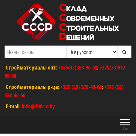
Перейти
к
содержимому
ООО "Склад Современных Строительных
Оптовый магазин строительных
материалов
Решений"
Стройматериалы опт:
+375(33)388-96-69
;
+375(33)912-
69-96
Стройматериалы р-ца:
+375 (29) 378-46-66
;
+375 (33)
378-46-66
E-mail:
info@100cm.by
Меню