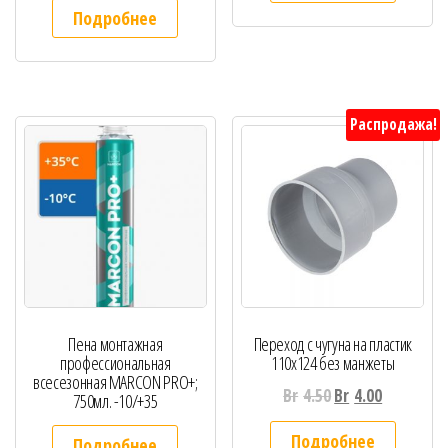
Подробнее
Распродажа!
Пена монтажная
Переход с чугуна на пластик
профессиональная
110х124 без манжеты
всесезонная MARCON PRO+;
Br
4.50
Br
4.00
750мл. -10/+35
Подробнее
Подробнее