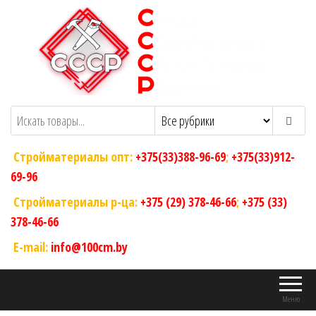
Перейти
к
содержимому
ООО "Склад Современных Строительных
Оптовый магазин строительных
материалов
Решений"
Стройматериалы опт:
+375(33)388-96-69
;
+375(33)912-
69-96
Стройматериалы р-ца:
+375 (29) 378-46-66
;
+375 (33)
378-46-66
E-mail:
info@100cm.by
Меню