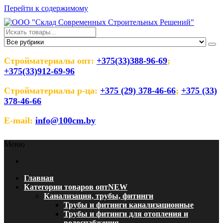
Перейти к содержимому
ООО "Склад Современных
Оптовый магазин строительных материалов
Строительных Решений"
Стройматериалы опт:
+375(33)388-96-69
;
+375(33)912-69-96
Стройматериалы р-ца:
+375 (29) 378-46-66
;
+375 (33)
378-46-66
E-mail:
info@100cm.by
Меню
Главная
Категории товаров опт
NEW
Канализация, трубы, фитинги
Трубы и фитинги канализационные
Трубы и фитинги для отопления и
водоснабжения