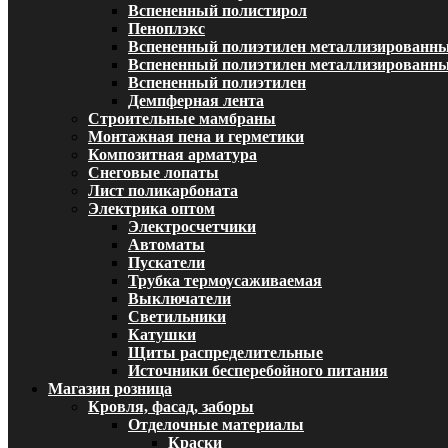
Вспененный полистирол
Пеноплэкс
Вспененный полиэтилен металлизированн
Вспененный полиэтилен металлизированный
Вспененный полиэтилен
Демпферная лента
Строительные мамбраны
Монтажная пена и герметики
Композитная арматура
Снеговые лопаты
Лист поликарбоната
Электрика оптом
Электросчетчики
Автоматы
Пускатели
Трубка термоусаживаемая
Выключатели
Светильники
Катушки
Щиты распределительные
Источники бесперебойного питания
Магазин розница
Кровля, фасад, заборы
Отделочные материалы
Краски