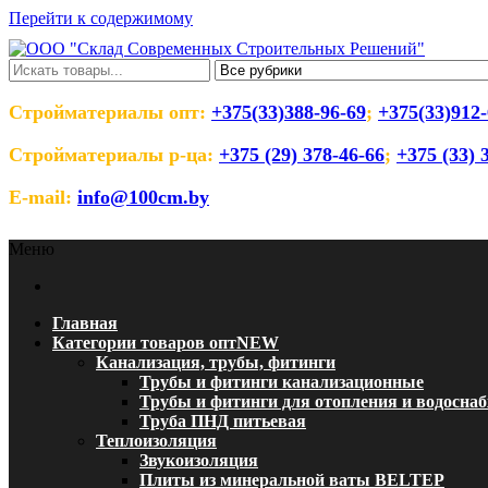
Перейти к содержимому
ООО "Склад Современных Строительны
Оптовый магазин строительных материалов
Стройматериалы опт:
+375(33)388-96-69
;
+375(33)912-
Стройматериалы р-ца:
+375 (29) 378-46-66
;
+375 (33) 
E-mail:
info@100cm.by
Меню
Главная
Категории товаров опт
NEW
Канализация, трубы, фитинги
Трубы и фитинги канализационные
Трубы и фитинги для отопления и водосна
Труба ПНД питьевая
Теплоизоляция
Звукоизоляция
Плиты из минеральной ваты BELTEP