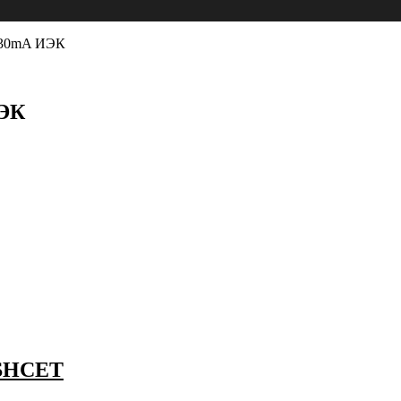
/30mA ИЭК
ИЭК
 SHCET