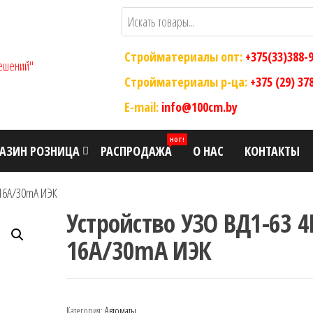
Стройматериалы опт:
+375(33)388-
ООО "Склад
Оптовый
магазин
Стройматериалы р-ца:
+375 (29) 37
Современных
строительных
E-mail:
info@100cm.by
Строительных
материалов
Решений"
HOT!
АЗИН РОЗНИЦА
РАСПРОДАЖА
О НАС
КОНТАКТЫ
 16А/30mA ИЭК
Устройство УЗО ВД1-63 4
16А/30mA ИЭК
Категория:
Автоматы