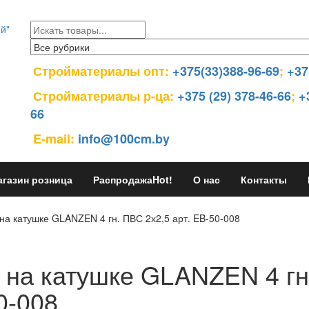
Стройматериалы опт:
+375(33)388-96-69
;
+37
Стройматериалы р-ца:
+375 (29) 378-46-66
;
+
66
E-mail:
info@100cm.by
агазин розница
Распродажа
Hot!
О нас
Контакты
на катушке GLANZEN 4 гн. ПВС 2х2,5 арт. EB-50-008
 на катушке GLANZEN 4 гн
0-008