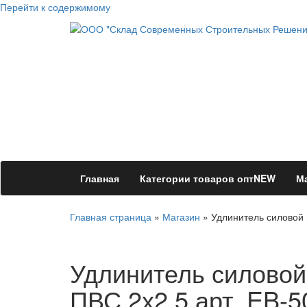
Перейти к содержимому
ООО "Склад Современных
Оптовый магазин строительных материалов
Строительных Решений"
Главная
Категории товаров опт
NEW
М
Главная страница
»
Магазин
»
Удлинитель силовой 
Удлинитель силовой
ПВС 2х2,5 арт. EB-5