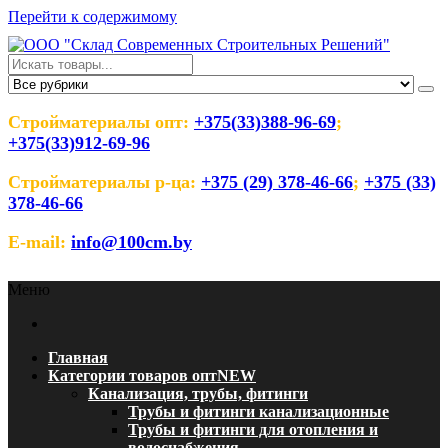
Перейти к содержимому
ООО "Склад Современных
Оптовый магазин строительных материалов
Строительных Решений"
Стройматериалы опт:
+375(33)388-96-69
;
+375(33)912-69-96
Стройматериалы р-ца:
+375 (29) 378-46-66
;
+375 (33)
378-46-66
E-mail:
info@100cm.by
Меню
Главная
Категории товаров опт
NEW
Канализация, трубы, фитинги
Трубы и фитинги канализационные
Трубы и фитинги для отопления и
водоснабжения