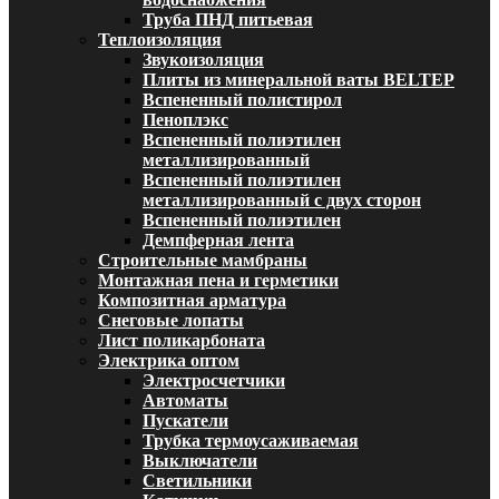
Труба ПНД питьевая
Теплоизоляция
Звукоизоляция
Плиты из минеральной ваты BELTEP
Вспененный полистирол
Пеноплэкс
Вспененный полиэтилен
металлизированный
Вспененный полиэтилен
металлизированный с двух сторон
Вспененный полиэтилен
Демпферная лента
Строительные мамбраны
Монтажная пена и герметики
Композитная арматура
Снеговые лопаты
Лист поликарбоната
Электрика оптом
Электросчетчики
Автоматы
Пускатели
Трубка термоусаживаемая
Выключатели
Светильники