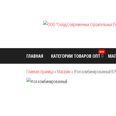
Перейти
к
содержимому
NEW
ГЛАВНАЯ
КАТЕГОРИИ ТОВАРОВ ОПТ
МАГ
Главная страница
»
Магазин
»
Угол комбинированный В.Р.