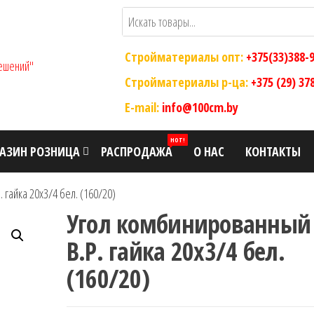
Стройматериалы опт:
+375(33)388-
ООО "Склад
Оптовый
магазин
Стройматериалы р-ца:
+375 (29) 37
Современных
строительных
E-mail:
info@100cm.by
Строительных
материалов
Решений"
HOT!
АЗИН РОЗНИЦА
РАСПРОДАЖА
О НАС
КОНТАКТЫ
 гайка 20х3/4 бел. (160/20)
Угол комбинированный
В.Р. гайка 20х3/4 бел.
(160/20)