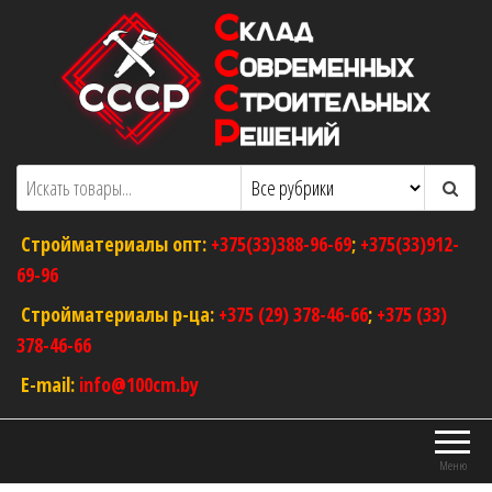
Перейти
к
содержимому
ООО "Склад Современных Строительных
Оптовый магазин строительных
материалов
Решений"
Стройматериалы опт:
+375(33)388-96-69
;
+375(33)912-
69-96
Стройматериалы р-ца:
+375 (29) 378-46-66
;
+375 (33)
378-46-66
E-mail:
info@100cm.by
Меню