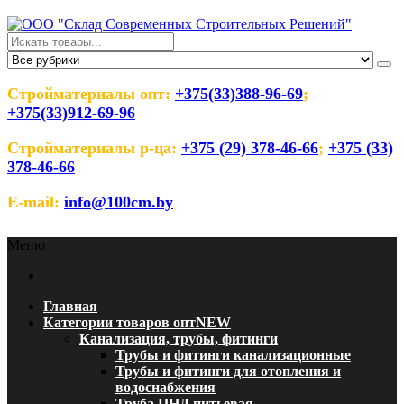
Перейти
к
содержимому
ООО "Склад Современных
Оптовый магазин строительных материалов
Строительных Решений"
Стройматериалы опт:
+375(33)388-96-69
;
+375(33)912-69-96
Стройматериалы р-ца:
+375 (29) 378-46-66
;
+375 (33)
378-46-66
E-mail:
info@100cm.by
Меню
Главная
Категории товаров опт
NEW
Канализация, трубы, фитинги
Трубы и фитинги канализационные
Трубы и фитинги для отопления и
водоснабжения
Труба ПНД питьевая