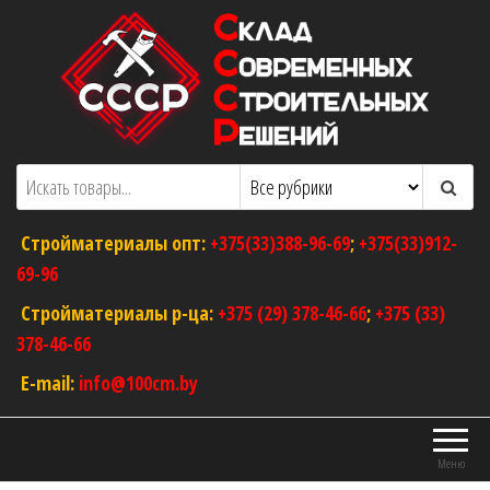
Перейти
к
содержимому
ООО "Склад Современных Строительных
Оптовый магазин строительных
материалов
Решений"
Стройматериалы опт:
+375(33)388-96-69
;
+375(33)912-
69-96
Стройматериалы р-ца:
+375 (29) 378-46-66
;
+375 (33)
378-46-66
E-mail:
info@100cm.by
Меню