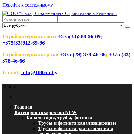
Перейти к содержимому
ООО "Склад Современных
Оптовый магазин строительных материалов
Строительных Решений"
Стройматериалы опт:
+375(33)388-96-69
;
+375(33)912-69-96
Стройматериалы р-ца:
+375 (29) 378-46-66
;
+375 (33)
378-46-66
E-mail:
info@100cm.by
Меню
Главная
Категории товаров опт
NEW
Канализация, трубы, фитинги
Трубы и фитинги канализационные
Трубы и фитинги для отопления и
водоснабжения