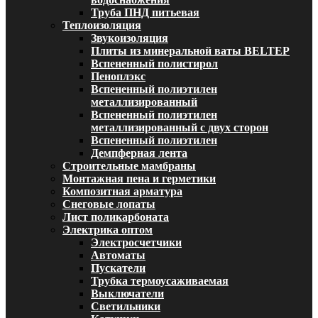
Труба ПНД питьевая
Теплоизоляция
Звукоизоляция
Плиты из минеральной ваты BELTEP
Вспененный полистирол
Пеноплэкс
Вспененный полиэтилен
металлизированный
Вспененный полиэтилен
металлизированный с двух сторон
Вспененный полиэтилен
Демпферная лента
Строительные мамбраны
Монтажная пена и герметики
Композитная арматура
Снеговые лопаты
Лист поликарбоната
Электрика оптом
Электросчетчики
Автоматы
Пускатели
Трубка термоусаживаемая
Выключатели
Светильники