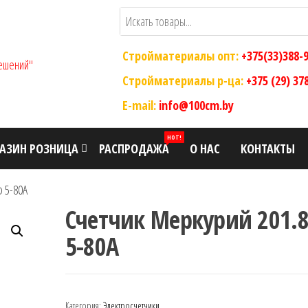
Стройматериалы опт:
+375(33)388-
ООО "Склад
Оптовый
магазин
Стройматериалы р-ца:
+375 (29) 37
Современных
строительных
E-mail:
info@100cm.by
Строительных
материалов
Решений"
HOT!
АЗИН РОЗНИЦА
РАСПРОДАЖА
О НАС
КОНТАКТЫ
ф 5-80А
Счетчик Меркурий 201.8
5-80А
Категория:
Электросчетчики